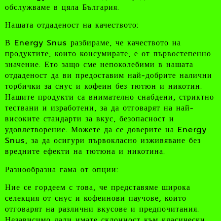
обслужваме в цяла България.
Нашата отдаденост на качеството:
В Energy Snus разбираме, че качеството на
продуктите, които консумирате, е от първостепенно
значение. Ето защо сме непоколебими в нашата
отдаденост да ви предоставим най-добрите налични
торбички за снус и кофеин без тютюн и никотин.
Нашите продукти са внимателно снабдени, стриктно
тествани и изработени, за да отговарят на най-
високите стандарти за вкус, безопасност и
удовлетворение. Можете да се доверите на Energy
Snus, за да осигури първокласно изживяване без
вредните ефекти на тютюна и никотина.
Разнообразна гама от опции:
Ние се гордеем с това, че представяме широка
селекция от снус и кофеинови паучове, които
отговарят на различни вкусове и предпочитания.
Независимо дали имате склонност към класически