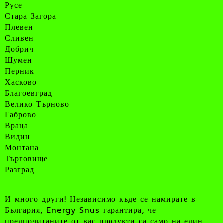
Русе
Стара Загора
Плевен
Сливен
Добрич
Шумен
Перник
Хасково
Благоевград
Велико Търново
Габрово
Враца
Видин
Монтана
Търговище
Разград
И много други! Независимо къде се намирате в
България, Energy Snus гарантира, че
предпочитаните от вас продукти са само на един