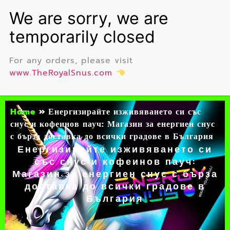
For any orders, please visit
www.TheRoyalSnus.com
Home
»
Енергизирайте изживяването си със
снус и кофеинов пауч: Магазин за енергиен снус
с бърза доставка до всички градове в България
Енергизирайте изживяването си
със снус и кофеинов пауч:
Магазин за енергиен снус с бърза
доставка до всички градове в
България