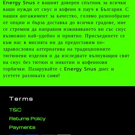
Energy Snus е вашият доверен спътник за всички
ваши нужди от снус и кофеин в пауч в България. С
нашия ангажимент за качество, голямо разнообразие
от опции и бърза доставка до всички градове, ние
се стремим да направим изживяването ви със снус
възможно най-удобно и приятно. Присъединете се
към нас в мисията ни да предоставим по-
здравословна алтернатива на традиционните
тютюневи изделия и да изследвате вълнуващия свят
на снус без тютюн и никотин и кофеинови
торбички. Пазарувайте с Energy Snus днес и
усетете разликата сами!
Terms
T&C
Returns Policy
Payments