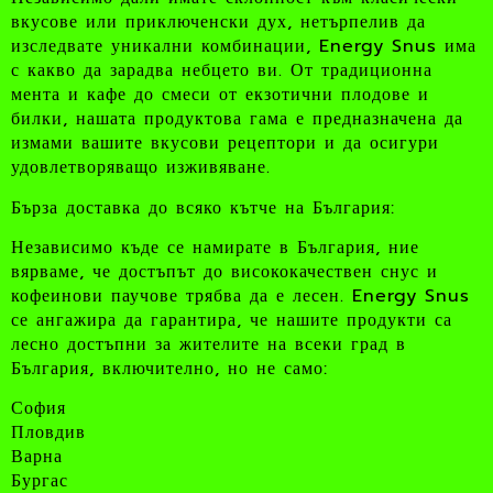
вкусове или приключенски дух, нетърпелив да
изследвате уникални комбинации, Energy Snus има
с какво да зарадва небцето ви. От традиционна
мента и кафе до смеси от екзотични плодове и
билки, нашата продуктова гама е предназначена да
измами вашите вкусови рецептори и да осигури
удовлетворяващо изживяване.
Бърза доставка до всяко кътче на България:
Независимо къде се намирате в България, ние
вярваме, че достъпът до висококачествен снус и
кофеинови паучове трябва да е лесен. Energy Snus
се ангажира да гарантира, че нашите продукти са
лесно достъпни за жителите на всеки град в
България, включително, но не само:
София
Пловдив
Варна
Бургас