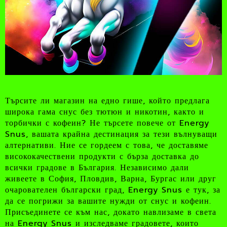
Търсите ли магазин на едно гише, който предлага
широка гама снус без тютюн и никотин, както и
торбички с кофеин? Не търсете повече от Energy
Snus, вашата крайна дестинация за тези вълнуващи
алтернативи. Ние се гордеем с това, че доставяме
висококачествени продукти с бърза доставка до
всички градове в България. Независимо дали
живеете в София, Пловдив, Варна, Бургас или друг
очарователен български град, Energy Snus е тук, за
да се погрижи за вашите нужди от снус и кофеин.
Присъединете се към нас, докато навлизаме в света
на Energy Snus и изследваме градовете, които