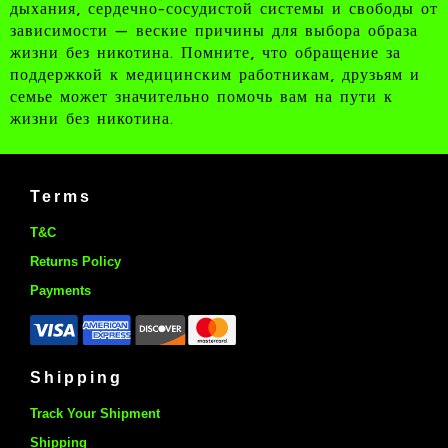
дыхания, сердечно-сосудистой системы и свободы от
зависимости — веские причины для выбора образа
жизни без никотина. Помните, что обращение за
поддержкой к медицинским работникам, друзьям и
семье может значительно помочь вам на пути к
жизни без никотина.
Terms
T&C
Returns Policy
Payments
Shipping
Track Your Shipment
Shipping