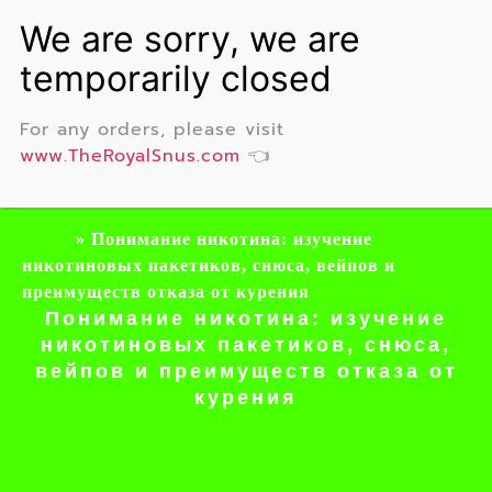
For any orders, please visit
www.TheRoyalSnus.com
👈
Home
»
Понимание никотина: изучение
никотиновых пакетиков, снюса, вейпов и
преимуществ отказа от курения
Понимание никотина: изучение
никотиновых пакетиков, снюса,
вейпов и преимуществ отказа от
курения