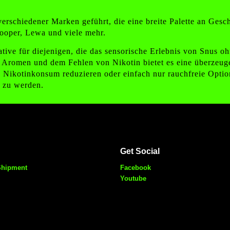
erschiedener Marken geführt, die eine breite Palette an Gesc
per, Lewa und viele mehr.
rnative für diejenigen, die das sensorische Erlebnis von Snus
en Aromen und dem Fehlen von Nikotin bietet es eine überzeug
 Nikotinkonsum reduzieren oder einfach nur rauchfreie Optio
n zu werden.
Get Social
Shipment
Facebook
Youtube