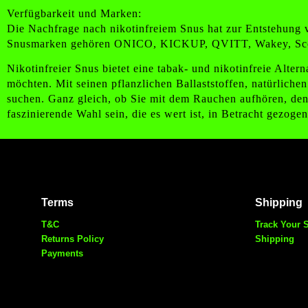
Verfügbarkeit und Marken:
Die Nachfrage nach nikotinfreiem Snus hat zur Entstehung v
Snusmarken gehören ONICO, KICKUP, QVITT, Wakey, Scoo
Nikotinfreier Snus bietet eine tabak- und nikotinfreie Alte
möchten. Mit seinen pflanzlichen Ballaststoffen, natürlich
suchen. Ganz gleich, ob Sie mit dem Rauchen aufhören, den
faszinierende Wahl sein, die es wert ist, in Betracht gezoge
Terms
Shipping
T&C
Track Your 
Returns Policy
Shipping
Payments