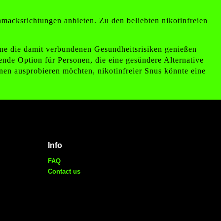
hmacksrichtungen anbieten. Zu den beliebten nikotinfreien
 ohne die damit verbundenen Gesundheitsrisiken genießen
ende Option für Personen, die eine gesündere Alternative
nen ausprobieren möchten, nikotinfreier Snus könnte eine
Info
FAQ
Contact us