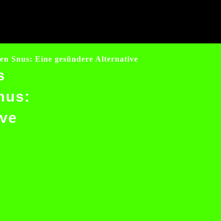
ien Snus: Eine gesündere Alternative
s
nus:
ive