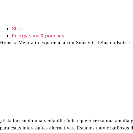
Shop
Energy snus & pouches
Home
»
Mejora tu experiencia con Snus y Cafeína en Bolsa:
Mejora tu experiencia con S
y Cafeína en Bolsa: Tienda
Snus Energético con Enví
Rápido a Todas las Ciudad
de España
¿Está buscando una ventanilla única que ofrezca una amplia g
para estas interesantes alternativas. Estamos muy orgullosos 