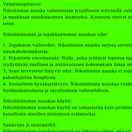
Valmistusprosessi:
Nikotiiniton nuuska valmistetaan tyypillisesti erityisellä va
ja maukkaan nuuskatuotteen luomiseksi. Kosteutta sitovat ai
tason.
Nikotiinittoman ja tupakkaattoman nuuskan edut:
1. Tupakaton vaihtoehto: Nikotiiniton nuuska tarjoaa savutto
nuuskakokemuksesta.
2. Nikotiinin vieroitustuki: Niille, jotka yrittävät lopettaa 
tyydyttävän suullisen ja aistinvaraisen kokemuksen ilman nik
3. Suun terveyteen liittyvät edut: Nikotiiniton nuuska ei to
pahanhajuista hengitystä.
4. Sosiaalinen hyväksyttävyys: Nikotiinitonta nuuskaa voidaa
huomaamattomasta ja savuttomasta vaihtoehdosta.
Nikotiinittoman nuuskan käyttö:
Nikotiinittoman nuuskan käyttö on samanlaista kuin perintei
haitallisten aineiden nielemisen estämiseksi.
Saatavuus ja tuotemerkit:
Nikotiinittoman nuuskan kysyntä on johtanut siihen, että on 