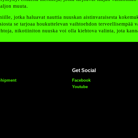
aljon muuta.
iille, jotka haluavat nauttia nuuskan aistinvaraisesta kokemuk
iosta se tarjoaa houkuttelevan vaihtoehdon terveellisempää vaih
htoja, nikotiiniton nuuska voi olla kiehtova valinta, jota kann
Get Social
Shipment
Facebook
Youtube