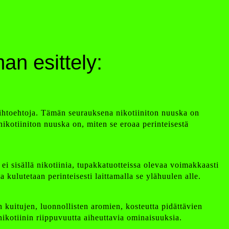
an esittely:
aihtoehtoja. Tämän seurauksena nikotiiniton nuuska on
ikotiiniton nuuska on, miten se eroaa perinteisestä
 sisällä nikotiinia, tupakkatuotteissa olevaa voimakkaasti
 kulutetaan perinteisesti laittamalla se ylähuulen alle.
n kuitujen, luonnollisten aromien, kosteutta pidättävien
nikotiinin riippuvuutta aiheuttavia ominaisuuksia.