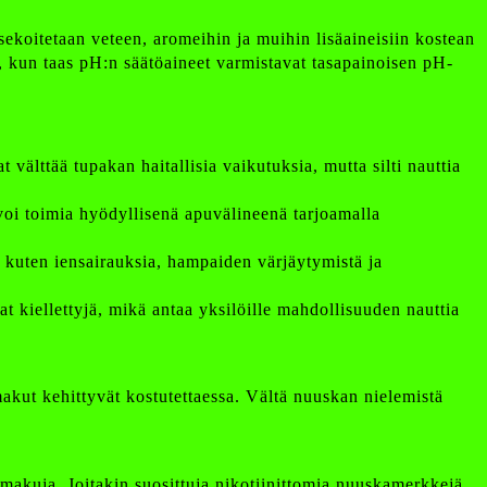
 sekoitetaan veteen, aromeihin ja muihin lisäaineisiin kostean
, kun taas pH:n säätöaineet varmistavat tasapainoisen pH-
älttää tupakan haitallisia vaikutuksia, mutta silti nauttia
a voi toimia hyödyllisenä apuvälineenä tarjoamalla
, kuten iensairauksia, hampaiden värjäytymistä ja
t kiellettyjä, mikä antaa yksilöille mahdollisuuden nauttia
akut kehittyvät kostutettaessa. Vältä nuuskan nielemistä
 makuja. Joitakin suosittuja nikotiinittomia nuuskamerkkejä