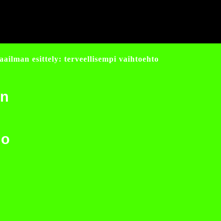
ilman esittely: terveellisempi vaihtoehto
an
to