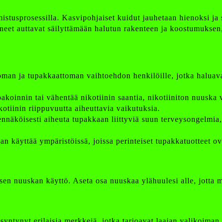
lmistusprosessilla. Kasvipohjaiset kuidut jauhetaan hienoksi ja
neet auttavat säilyttämään halutun rakenteen ja koostumuksen
man ja tupakkaattoman vaihtoehdon henkilöille, jotka haluavat v
tupakoinnin tai vähentää nikotiinin saantia, nikotiiniton nuusk
otiinin riippuvuutta aiheuttavia vaikutuksia.
dennäköisesti aiheuta tupakkaan liittyviä suun terveysongelmia
n käyttää ympäristöissä, joissa perinteiset tupakkatuotteet ova
sen nuuskan käyttö. Aseta osa nuuskaa ylähuulesi alle, jotta m
syntynyt erilaisia merkkejä, jotka tarjoavat laajan valikoiman