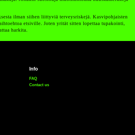
sesta ilman siihen liittyviä terveysriskejä. Kasvipohjaisten
toehtoa etsiville. Joten yrität sitten lopettaa tupakointi,
attaa harkita.
Info
FAQ
Contact us