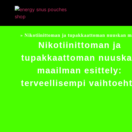
Home
»
Nikotiinittoman ja tupakkaattoman nuuskan maa
Nikotiinittoman ja
tupakkaattoman nuusk
maailman esittely:
terveellisempi vaihtoeh