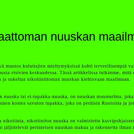
kaattoman nuuskan maailm
vä muutos kuluttajien mieltymyksissä kohti terveellisempiä v
sta etsivien keskuudessa. Tässä artikkelissa tutkimme, mitä n
ia ja sukeltaa nikotiinittoman nuuskan kiehtovaan maailmaan.
 nuuska tai ei-tupakka-nuuska, on nuuskan muunnelma, joka ei
inen kostea savuton tupakka, joka on peräisin Ruotsista ja jota
a nikotiinia, nikotiiniton nuuska on valmistettu kasvipohjaiste
 jäljittelevät perinteisen nuuskan makua ja rakennetta ilman 