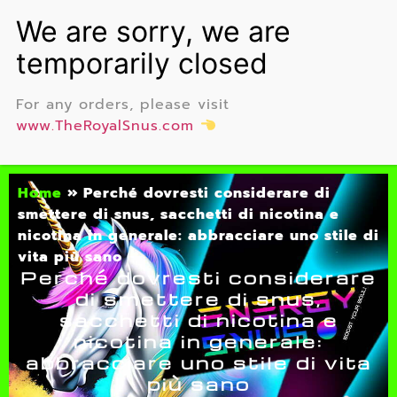
For any orders, please visit
www.TheRoyalSnus.com
Home
»
Perché dovresti considerare di
smettere di snus, sacchetti di nicotina e
nicotina in generale: abbracciare uno stile di
vita più sano
Perché dovresti considerare
di smettere di snus,
sacchetti di nicotina e
nicotina in generale:
abbracciare uno stile di vita
più sano