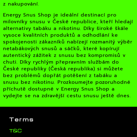
z nakupování.
Energy Snus Shop je ideální destinací pro
milovníky snusu v České republice, kteří hledají
alternativy tabáku a nikotinu. Díky široké škále
vysoce kvalitních produktů a odhodlání ke
spokojenosti zákazníků nabízejí rozmanitý výběr
netabákových snusů a sáčků, které kopírují
autentický zážitek z snusu bez kompromisů v
chuti. Díky rychlým přepravním službám do
České republiky (Česká republika) si můžete
bez problémů dopřát potěšení z tabáku a
snusu bez nikotinu. Prozkoumejte pozoruhodné
příchutě dostupné v Energy Snus Shop a
vydejte se na zdravější cestu snusu ještě dnes.
Terms
T&C