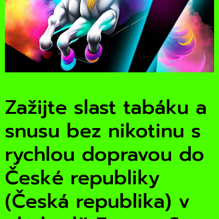
Zažijte slast tabáku a
snusu bez nikotinu s
rychlou dopravou do
České republiky
(Česká republika) v