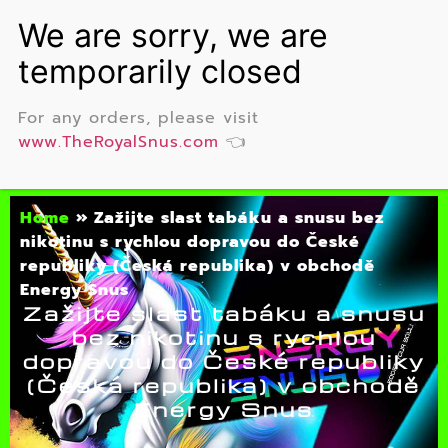
For any orders, please visit
www.TheRoyalSnus.com
👈
Home
»
Zažijte slast tabáku a snusu bez
nikotinu s rychlou dopravou do České
republiky (Česká republika) v obchodě
Energy Snus
Zažijte slast tabáku a snusu
bez nikotinu s rychlou
dopravou do České republiky
(Česká republika) v obchodě
Energy Snus