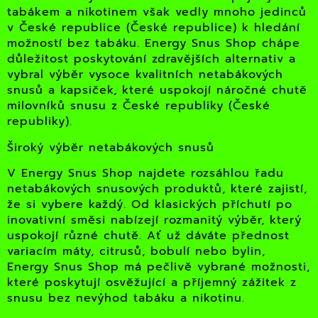
tabákem a nikotinem však vedly mnoho jedinců
v České republice (České republice) k hledání
možností bez tabáku. Energy Snus Shop chápe
důležitost poskytování zdravějších alternativ a
vybral výběr vysoce kvalitních netabákových
snusů a kapsiček, které uspokojí náročné chutě
milovníků snusu z České republiky (České
republiky).
Široký výběr netabákových snusů
V Energy Snus Shop najdete rozsáhlou řadu
netabákových snusových produktů, které zajistí,
že si vybere každý. Od klasických příchutí po
inovativní směsi nabízejí rozmanitý výběr, který
uspokojí různé chutě. Ať už dáváte přednost
variacím máty, citrusů, bobulí nebo bylin,
Energy Snus Shop má pečlivě vybrané možnosti,
které poskytují osvěžující a příjemný zážitek z
snusu bez nevýhod tabáku a nikotinu.